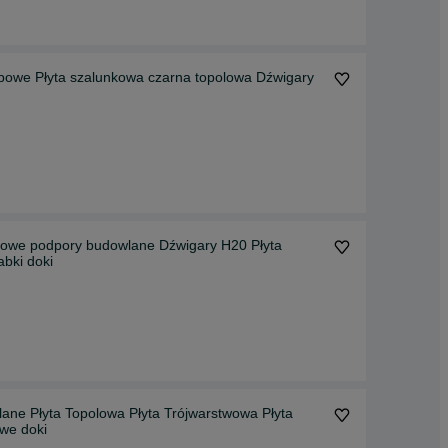
powe Płyta szalunkowa czarna topolowa Dźwigary
powe podpory budowlane Dźwigary H20 Płyta
yta Czarna Żabki doki
a Płyta Trójwarstwowa Płyta
we doki