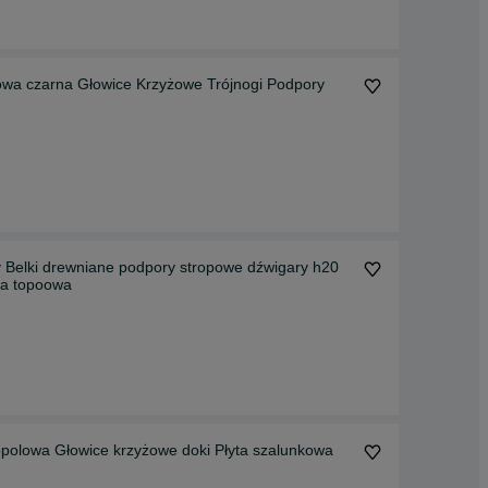
owa czarna Głowice Krzyżowe Trójnogi Podpory
elki drewniane podpory stropowe dźwigary h20
na topoowa
ta szalunkowa