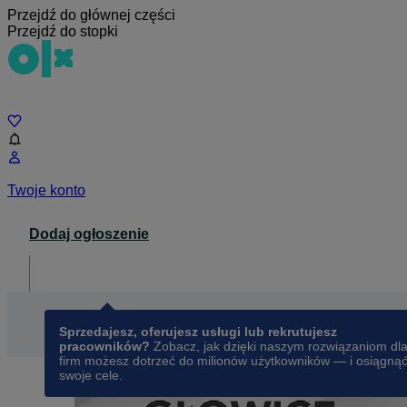
Przejdź do głównej części
Przejdź do stopki
Czat
Twoje konto
Dodaj ogłoszenie
Dla biznesu
opens in a new tab
Sprzedajesz, oferujesz usługi lub rekrutujesz
pracowników?
Zobacz, jak dzięki naszym rozwiązaniom dl
firm możesz dotrzeć do milionów użytkowników — i osiągną
swoje cele.