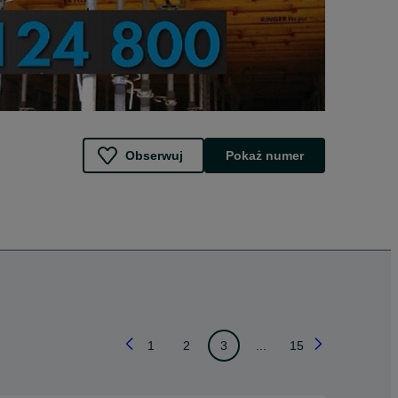
Obserwuj
Pokaż numer
1
2
3
...
15