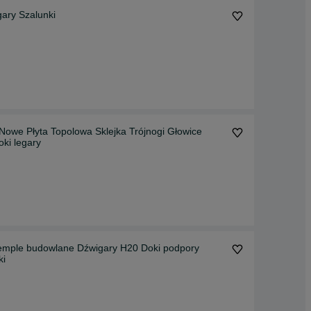
ary Szalunki
e Płyta Topolowa Sklejka Trójnogi Głowice
tojak doki legary
Stemple budowlane Dźwigary H20 Doki podpory
ki