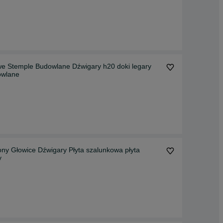
we Stemple Budowlane Dźwigary h20 doki legary
owlane
y