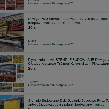
Odświeżono dnia 07 sierpnia 2026
Dźwigar H20 Stemple budowlane sztyce płyta Topol
stropowe żabki szalunki stropowe
16 zł
Milcza
Odświeżono dnia 07 sierpnia 2026
Płyta szalunkowa STEMPLE BUDOWLANE Dźwigary B
Głowice Krzyżowe Trójnogi Korony Żabki Płyta czar
20 zł
Tarnów
Odświeżono dnia 07 sierpnia 2026
Stemple Budowlane Doki Szalunki Stropowe Płyta Topolowa Głowice krzyżowe doki Pły
antypoślizgowa żabki szalunki budowlane Trójnogi