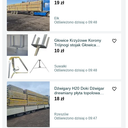
szalunki stropowe STEMPLE
19 zł
BUDOWLANE Podpory
Stropowe Głowice Krzyżowe
Trójnogi
Ełk
Odświeżono dzisiaj o 09:48
Głowice Krzyżowe Korony
Trójnogi stojak Głowica
stropowa Stemple Budowlane
10 zł
Płyty Topolowe Dźwigary
drewniane doki legary szalunki
stropowe Sklejka
Suwałki
Odświeżono dzisiaj o 09:48
Dźwigary H20 Doki Dźwigar
drewniany płyta topolowa
stemple budowlane podpory
18 zł
stropowe Głowice Krzyżowe
Trójnogi Korony stojak płyta
antypoślizgowa
Rzeszów
Odświeżono dzisiaj o 09:47