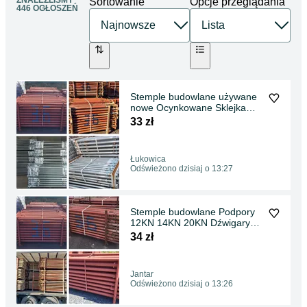
ZNALEŹLIŚMY
Sortowanie
Opcje przeglądania
446 OGŁOSZEŃ
Stemple budowlane używane
nowe Ocynkowane Sklejka
sztyce budowlane
33 zł
Łukowica
Odświeżono dzisiaj o 13:27
Stemple budowlane Podpory
12KN 14KN 20KN Dźwigary
H20 Głowice Trójnogi
34 zł
Jantar
Odświeżono dzisiaj o 13:26