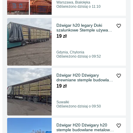
Warszawa, Białołęka
Odświeżono dzisiaj o 11:10
Dźwigar h20 legary Doki
szalunkowe Stemple używane
Płyta Topolowa
19 zł
Gdynia, Chylonia
Odświeżono dzisiaj o 09:52
Dźwigar H20 Dźwigary
drewniane stemple budowlane
szalunki stropowe Głowice
19 zł
Krzyżowe Trójnogi Korony
stojak Płyta Topolowa
Suwałki
Odświeżono dzisiaj o 09:50
Dźwigar H20 Dźwigary h20
stemple budowlane metalowe