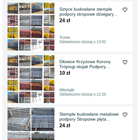
Sztyce budowlane stemple
podpory stropowe dźwigary
h20 sklejka doki płyta
24 zł
Topolowa czarna Sklejka
szalunkowa Stemple
Budowlane Szalunki stropowe
Tczew
Odświeżono dzisiaj o 13:02
Głowice Krzyżowe Korony
Trójnogi stojak Podpory
Stropowe Stemple używane
10 zł
budowlane metalowe szalunki
stropowe Płyta topolowa
czarna
Mikołajki
Odświeżono dzisiaj o 12:20
Stemple budowlane metalowe
podpory Stropowe płyta
topolowa Dźwigary
24 zł