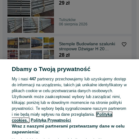
Czarna Doki
29 zł
Tuliszków
06 sierpnia 2026
Stemple Budowlane szalunki
stropowe Dźwigar H 20
Trójnogi Głowice
28 zł
Dbamy o Twoją prywatność
Kielce
06 sierpnia 2026
My i nasi
447
partnerzy przechowujemy lub uzyskujemy dostęp
do informacji na urządzeniu, takich jak unikalne identyfikatory w
plikach cookie w celu przetwarzania danych osobowych.
Stemple budowlane Sklejka
Użytkownik może zaakceptować wybory lub zarządzać nimi,
szalunkowa Podpory stropowe
klikając poniżej lub w dowolnym momencie na stronie polityki
Dźwigar H20
19 zł
prywatności. Te wybory będą sygnalizowane naszym partnerom
i nie będą miały wpływu na dane przeglądania.
Polityka
cookies,
Polityka Prywatności
Krzymów
Wraz z naszymi partnerami przetwarzamy dane w celu
06 sierpnia 2026
zapewnienia: