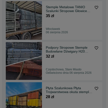
Stemple Metalowe TANIO
Szalunki Stropowe Głowice
Dźwigary Płyta okuta
35 zł
Włocławek
06 sierpnia 2026
Podpory Stropowe Stemple
Budowlane Dźwigary H20
Głowice Krzyżowe Doki
32 zł
Trójnogi płyta topolowa czarna
Sklejka Żabki Szalunkowe
szalunki budowlane
Częstochowa, Stare Miasto
Odświeżono dnia 06 sierpnia 2026
Płyta Szalunkowa Płyta
Trojwarstwowa okuta stemple
budowlane Głowice Trójnogi
28 zł
Korony płyta topolowa
Dźwigary h20 podpory
metalowe szalunki stropowe