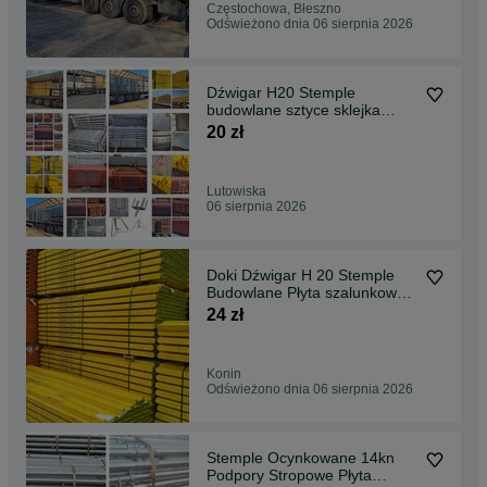
Częstochowa, Błeszno
Odświeżono dnia 06 sierpnia 2026
Dźwigar H20 Stemple
budowlane sztyce sklejka
szalunkowa Doki Legary
20 zł
Lutowiska
06 sierpnia 2026
Doki Dźwigar H 20 Stemple
Budowlane Płyta szalunkowa
Trójnogi Głowice Trójnogi
24 zł
Korony stojak stemple
budowlane metalowe podpory
metalowe Płyta Czarna
Konin
Odświeżono dnia 06 sierpnia 2026
Stemple Ocynkowane 14kn
Podpory Stropowe Płyta