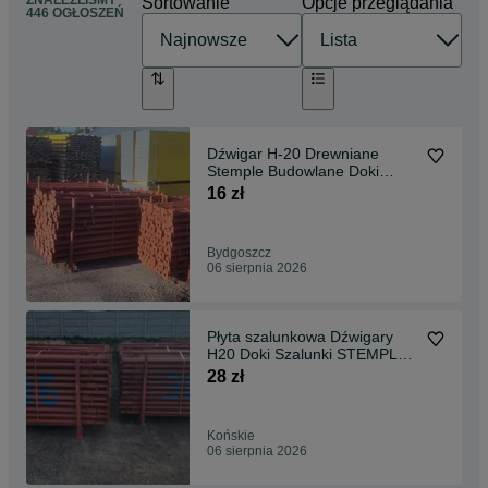
ZNALEŹLIŚMY
Sortowanie
Opcje przeglądania
446 OGŁOSZEŃ
Dźwigar H-20 Drewniane
Stemple Budowlane Doki
Szalunki
16 zł
Bydgoszcz
06 sierpnia 2026
Płyta szalunkowa Dźwigary
H20 Doki Szalunki STEMPLE
BUDOWLANE
28 zł
Końskie
06 sierpnia 2026